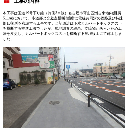
工事の内容
本工事は国道19号下り線（片側3車線）名古屋市守山区瀬古東地内(延長
511m)において、歩道部と交差点横断3箇所に電線共同溝の管路及び特殊
部18箇所を布設する工事です。当初設計は下水カルバートボックスの下
を横断する推進工法でしたが、現地調査の結果、支障物があったため工
法を変更し、カルバートボックスの上を横断する浅埋設工にて施工しま
した。