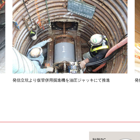
発信立坑より仮管併用掘進機を油圧ジャッキにて推進
発