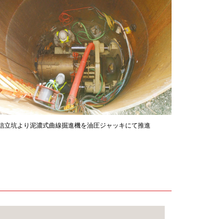
信立坑より泥濃式曲線掘進機を油圧ジャッキにて推進