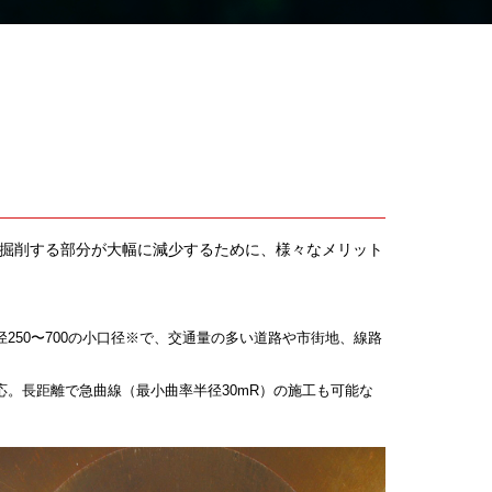
掘削する部分が大幅に減少するために、様々なメリット
50〜700の小口径※で、交通量の多い道路や市街地、線路
。長距離で急曲線（最小曲率半径30mR）の施工も可能な